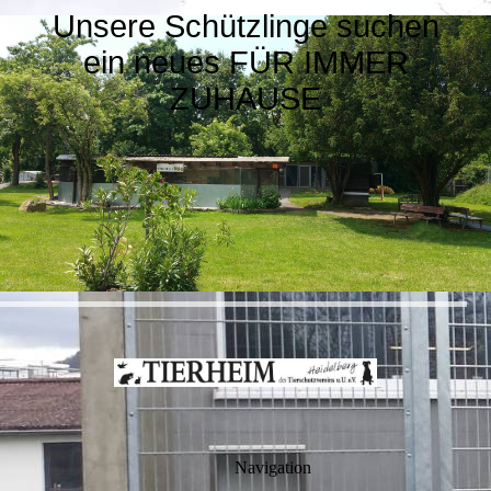
Unsere Schützlinge suchen
ein neues FÜR IMMER
ZUHAUSE
Navigation