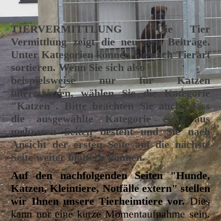
TIERVERMITTLUNG
Die Tier
Vermittlung zeigt die neuesten Beiträge.
Unter Kategorien können Sie nach Tierart
sortieren. Wenn Sie sich also
beispielsweise nur für Katzen
interessieren, wählen Sie die Kategorie
"Katzen". Bitte beachten Sie auch, dass
die ausgewählte Kategorie evtl. aus
mehreren Seiten besteht und Sie nach
Ansicht der ersten Seite auf die nächste
Seite weiter blättern können.
Auf den nachfolgenden Seiten "Hunde,
Katzen, Kleintiere, Notfälle extern" stellen
wir Ihnen unsere Tierheimtiere vor.
Dies
kann nur eine kurze Momentaufnahme sein.