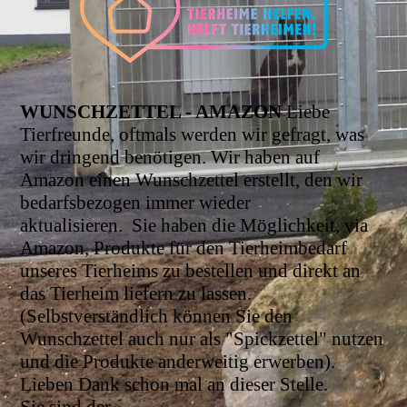
WUNSCHZETTEL - AMAZON
Liebe
Tierfreunde, oftmals werden wir gefragt, was
wir dringend benötigen. Wir haben auf
Amazon einen Wunschzettel erstellt, den wir
bedarfsbezogen immer wieder
aktualisieren.
Sie haben die Möglichkeit, via
Amazon, Produkte für den Tierheimbedarf
unseres Tierheims zu bestellen und direkt an
das Tierheim liefern zu lassen.
(Selbstverständlich können Sie den
Wunschzettel auch nur als "Spickzettel" nutzen
und die Produkte anderweitig erwerben).
Lieben Dank schon mal an dieser Stelle.