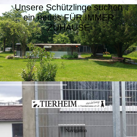
Unsere Schützlinge suchen
ein neues FÜR IMMER
ZUHAUSE
Navigation