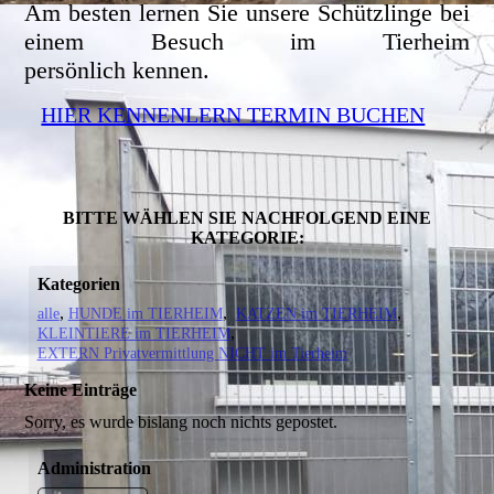
Am besten lernen Sie unsere Schützlinge bei
einem Besuch im Tierheim
persönlich kennen.
HIER KENNENLERN TERMIN BUCHEN
BITTE WÄHLEN SIE NACHFOLGEND EINE
KATEGORIE:
Kategorien
alle
HUNDE im TIERHEIM
KATZEN im TIERHEIM
KLEINTIERE im TIERHEIM
EXTERN Privatvermittlung NICHT im Tierheim
Keine Einträge
Sorry, es wurde bislang noch nichts gepostet.
Administration