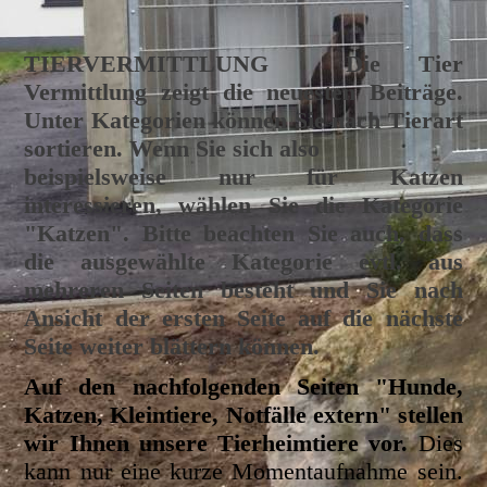
TIERVERMITTLUNG
Die Tier
Vermittlung zeigt die neuesten Beiträge.
Unter Kategorien können Sie nach Tierart
sortieren. Wenn Sie sich also
beispielsweise nur für Katzen
interessieren, wählen Sie die Kategorie
"Katzen". Bitte beachten Sie auch, dass
die ausgewählte Kategorie evtl. aus
mehreren Seiten besteht und Sie nach
Ansicht der ersten Seite auf die nächste
Seite weiter blättern können.
Auf den nachfolgenden Seiten "Hunde,
Katzen, Kleintiere, Notfälle extern" stellen
wir Ihnen unsere Tierheimtiere vor.
Dies
kann nur eine kurze Momentaufnahme sein.