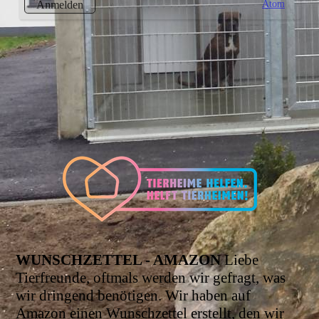
Atom
Anmelden
WUNSCHZETTEL - AMAZON
Liebe
Tierfreunde, oftmals werden wir gefragt, was
wir dringend benötigen. Wir haben auf
Amazon einen Wunschzettel erstellt, den wir