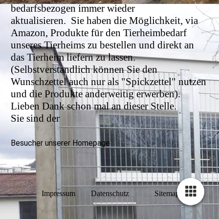
bedarfsbezogen immer wieder
aktualisieren.
Sie haben die Möglichkeit, via
Amazon, Produkte für den Tierheimbedarf
unseres Tierheims zu bestellen und direkt an
das Tierheim liefern zu lassen.
(Selbstverständlich können Sie den
Wunschzettel auch nur als "Spickzettel" nutzen
und die Produkte anderweitig erwerben).
Lieben Dank schon mal an dieser Stelle.
Sie sind der
Besucher unserer Homepage
Impressum
Datenschutz
Sitemap