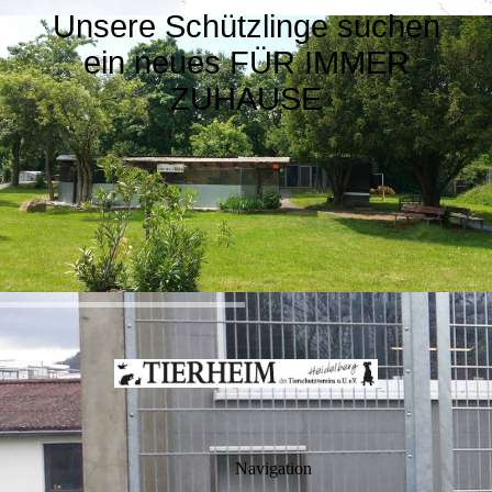
Unsere Schützlinge suchen
ein neues FÜR IMMER
ZUHAUSE
Navigation