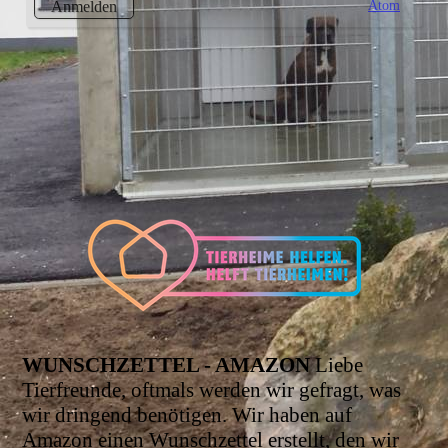
Atom
Anmelden
WUNSCHZETTEL - AMAZON
Liebe
Tierfreunde, oftmals werden wir gefragt, was
wir dringend benötigen. Wir haben auf
Amazon einen Wunschzettel erstellt, den wir