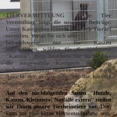
TIERVERMITTLUNG
Die Tier
Vermittlung zeigt die neuesten Beiträge.
Unter Kategorien können Sie nach Tierart
sortieren. Wenn Sie sich also
beispielsweise nur für Katzen
interessieren, wählen Sie die Kategorie
"Katzen". Bitte beachten Sie auch, dass
die ausgewählte Kategorie evtl. aus
mehreren Seiten besteht und Sie nach
Ansicht der ersten Seite auf die nächste
Seite weiter blättern können.
Auf den nachfolgenden Seiten "Hunde,
Katzen, Kleintiere, Notfälle extern" stellen
wir Ihnen unsere Tierheimtiere vor.
Dies
kann nur eine kurze Momentaufnahme sein.