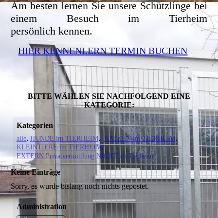
Am besten lernen Sie unsere Schützlinge bei
einem Besuch im Tierheim
persönlich kennen.
HIER KENNENLERN TERMIN BUCHEN
BITTE WÄHLEN SIE NACHFOLGEND EINE
KATEGORIE:
Kategorien
alle
HUNDE im TIERHEIM
KATZEN im TIERHEIM
KLEINTIERE im TIERHEIM
EXTERN Privatvermittlung NICHT im Tierheim
Keine Einträge
Sorry, es wurde bislang noch nichts gepostet.
Administration