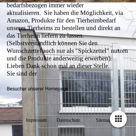
bedarfsbezogen immer wieder
aktualisieren.
Sie haben die Möglichkeit, via
Amazon, Produkte für den Tierheimbedarf
unseres Tierheims zu bestellen und direkt an
das Tierheim liefern zu lassen.
(Selbstverständlich können Sie den
Wunschzettel auch nur als "Spickzettel" nutzen
und die Produkte anderweitig erwerben).
Lieben Dank schon mal an dieser Stelle.
Sie sind der
Besucher unserer Homepage
Impressum
Datenschutz
Sitemap